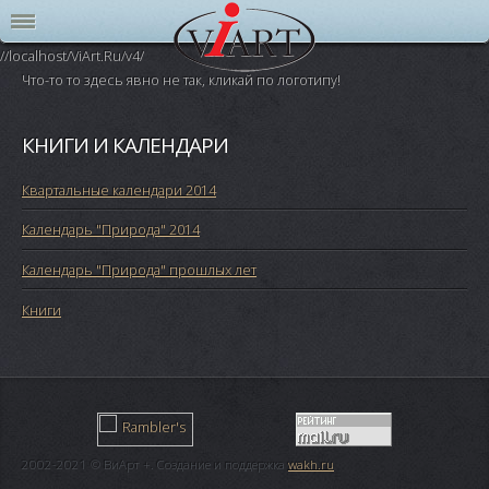
//localhost/ViArt.Ru/v4/
Что-то то здесь явно не так, кликай по логотипу!
КНИГИ И КАЛЕНДАРИ
Квартальные календари 2014
Календарь "Природа" 2014
Календарь "Природа" прошлых лет
Книги
2002-2021 © ВиАрт +. Создание и поддержка
wakh.ru